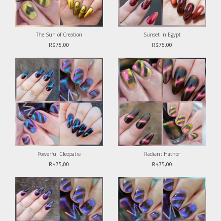
The Sun of Creation
Sunset in Egypt
R$75,00
R$75,00
Powerful Cleopatra
Radiant Hathor
R$75,00
R$75,00