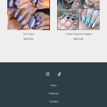
The Tower
Crystal Pyramid (topper)
R$79,00
R$75,00
Início
Produtos
Contato