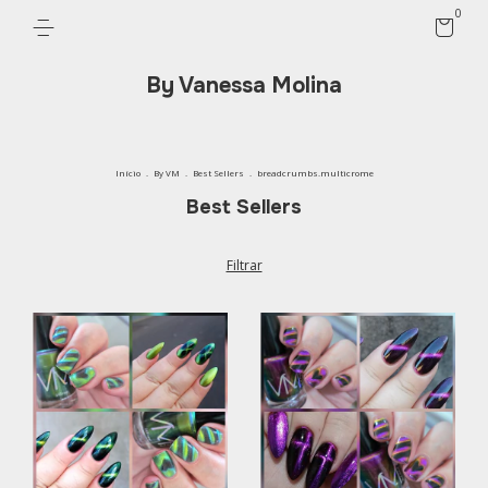
0
By Vanessa Molina
Início
.
By VM
.
Best Sellers
.
breadcrumbs.multicrome
Best Sellers
Filtrar