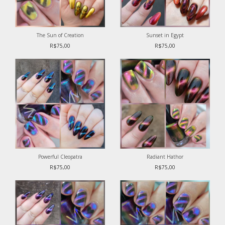
The Sun of Creation
Sunset in Egypt
R$75,00
R$75,00
Powerful Cleopatra
Radiant Hathor
R$75,00
R$75,00