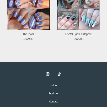
The Tower
Crystal Pyramid (topper)
R$79,00
R$75,00
Início
Produtos
Contato