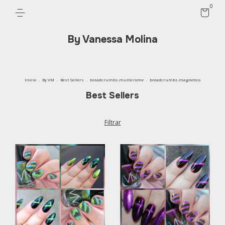
0
By Vanessa Molina
Início
.
By VM
.
Best Sellers
.
breadcrumbs.multicrome
.
breadcrumbs.magnetico
Best Sellers
Filtrar