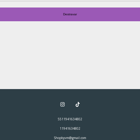
Destravar
5511941634802
11941634802
Shopbyvm@gmail.com