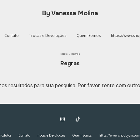
By Vanessa Molina
Contato
Trocas e Devoluções
Quem Somos
https://www.sh
Início
.
Regras
Regras
os resultados para sua pesquisa. Por favor, tente com outros 
Produtos
Contato
Trocas e Devoluções
Quem Somos
https://www.shopbyvm.com/