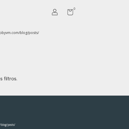
0
opbyvm.com/blog/posts/
filtros.
blog/posts/