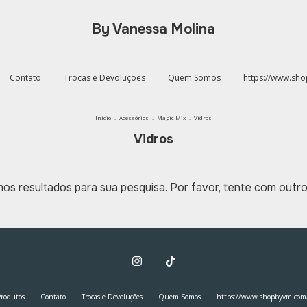
By Vanessa Molina
Contato
Trocas e Devoluções
Quem Somos
https://www.sh
Início
.
Acessórios
.
Magic Mix
.
Vidros
Vidros
os resultados para sua pesquisa. Por favor, tente com outros 
Produtos
Contato
Trocas e Devoluções
Quem Somos
https://www.shopbyvm.com/