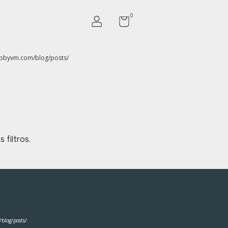
0
opbyvm.com/blog/posts/
filtros.
blog/posts/