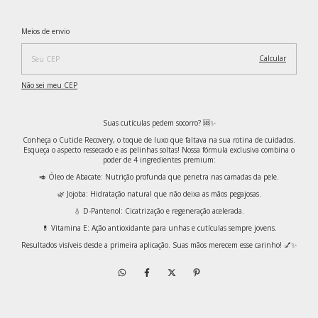
Alterar CEP
Entregas para o CEP:
Meios de envio
Calcular
Não sei meu CEP
Suas cutículas pedem socorro? 🆘✨
​Conheça o Cuticle Recovery, o toque de luxo que faltava na sua rotina de cuidados.
Esqueça o aspecto ressecado e as pelinhas soltas! Nossa fórmula exclusiva combina o
poder de 4 ingredientes premium:
​🥑 Óleo de Abacate: Nutrição profunda que penetra nas camadas da pele.
​🌿 Jojoba: Hidratação natural que não deixa as mãos pegajosas.
​💧 D-Pantenol: Cicatrização e regeneração acelerada.
​💊 Vitamina E: Ação antioxidante para unhas e cutículas sempre jovens.
​Resultados visíveis desde a primeira aplicação. Suas mãos merecem esse carinho! 💅✨