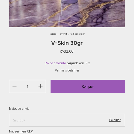
Início
.
By VM
.
V-Skin 30gr
V-Skin 30gr
R$32,00
5% de desconto
pagando com Pix
Ver mais detalhes
Alterar CEP
Entregas para o CEP:
Meios de envio
Calcular
Não sei meu CEP