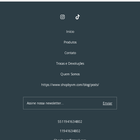
Início
Produtos
Contato
Trocas e Devoluções
Quem Somos
https://www.shopbyvm.com/blog/posts/
5511941634802
11941634802