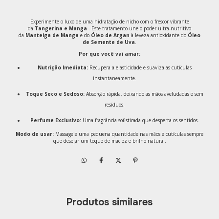
Experimente o luxo de uma hidratação de nicho com o frescor vibrante
da
Tangerina e Manga
. Este tratamento une o poder ultra-nutritivo
da
Manteiga de Manga
e do
Óleo de Argan
à leveza antioxidante do
Óleo
de Semente de Uva
.
Por que você vai amar:
Nutrição Imediata:
Recupera a elasticidade e suaviza as cutículas
instantaneamente.
Toque Seco e Sedoso:
Absorção rápida, deixando as mãos aveludadas e sem
resíduos.
Perfume Exclusivo:
Uma fragrância sofisticada que desperta os sentidos.
Modo de usar:
Massageie uma pequena quantidade nas mãos e cutículas sempre
que desejar um toque de maciez e brilho natural.
Produtos similares