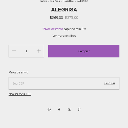
Início
.
Isa Reda
.
NatalIsa
.
ALEGRISA
ALEGRISA
R$69,00
R$75,00
5% de desconto
pagando com Pix
Ver mais detalhes
Alterar CEP
Entregas para o CEP:
Meios de envio
Calcular
Não sei meu CEP