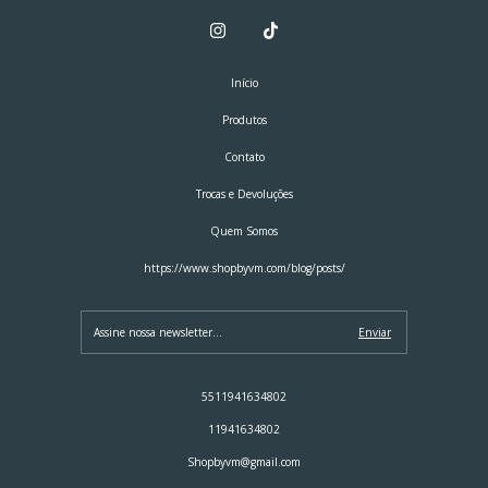
Início
Produtos
Contato
Trocas e Devoluções
Quem Somos
https://www.shopbyvm.com/blog/posts/
5511941634802
11941634802
Shopbyvm@gmail.com