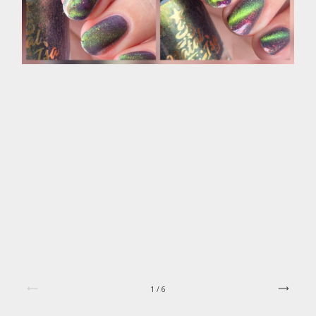
1
/
6