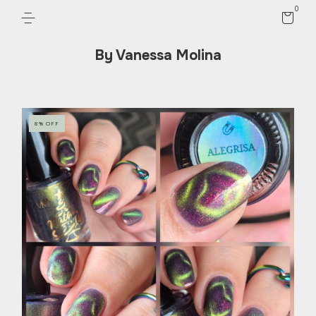
0
By Vanessa Molina
8
%
OFF