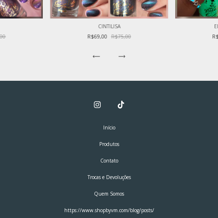
CINTILISA
E
,00
R$69,00
R$75,00
R
Início
Produtos
Contato
Trocas e Devoluções
Quem Somos
https://www.shopbyvm.com/blog/posts/