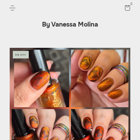
0
By Vanessa Molina
8
%
OFF