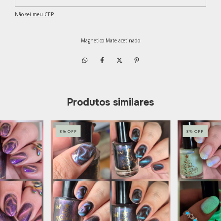
Não sei meu CEP
Magnetico Mate acetinado
Produtos similares
8
%
OFF
8
%
OFF