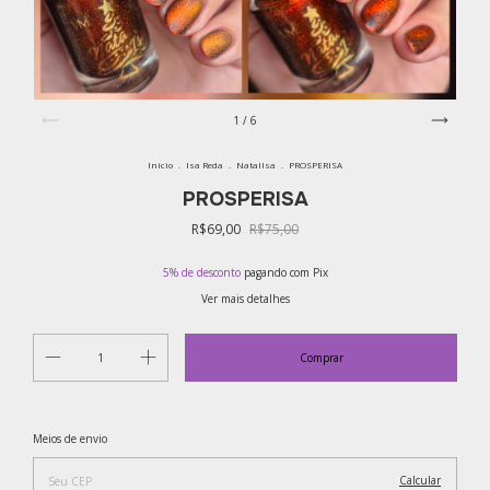
1
/
6
Início
.
Isa Reda
.
NatalIsa
.
PROSPERISA
PROSPERISA
R$69,00
R$75,00
5% de desconto
pagando com Pix
Ver mais detalhes
Alterar CEP
Entregas para o CEP:
Meios de envio
Calcular