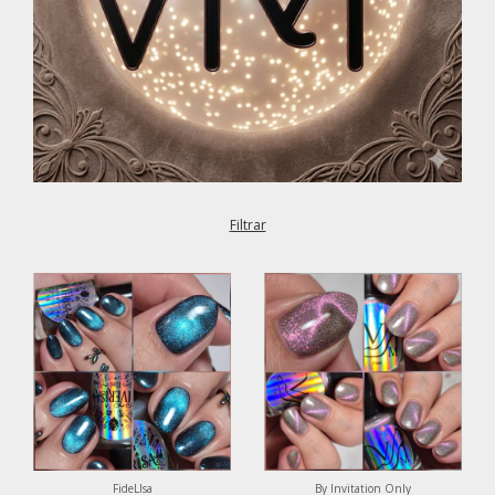
Filtrar
FideLIsa
By Invitation Only