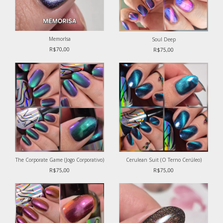
MemorIsa
Soul Deep
R$70,00
R$75,00
The Corporate Game (Jogo Corporativo)
Cerulean Suit (O Terno Cerúleo)
R$75,00
R$75,00