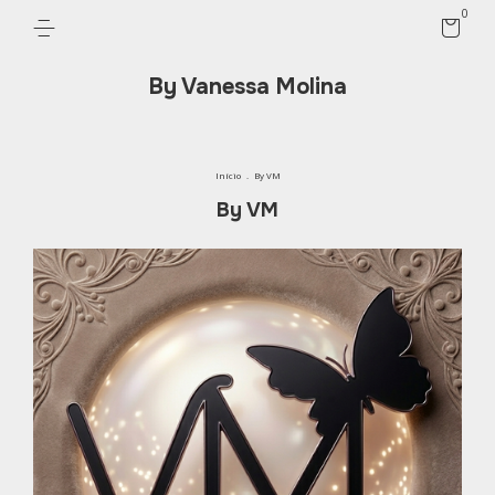
0
By Vanessa Molina
Início
.
By VM
By VM