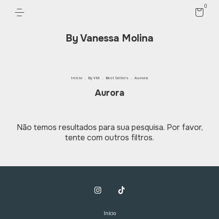
0
By Vanessa Molina
Início
.
By VM
.
Best Sellers
.
Aurora
Aurora
Não temos resultados para sua pesquisa. Por favor,
tente com outros filtros.
Início