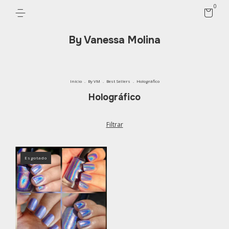
0
By Vanessa Molina
Início
.
By VM
.
Best Sellers
.
Holográfico
Holográfico
Filtrar
Esgotado