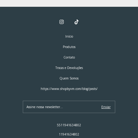
Início
Produtos
Contato
Trocas e Devoluções
Quem Somos
https://www.shopbyvm.com/blog/posts/
5511941634802
11941634802