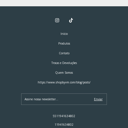
Início
Produtos
Contato
Trocas e Devoluções
Quem Somos
https://www.shopbyvm.com/blog/posts/
5511941634802
11941634802