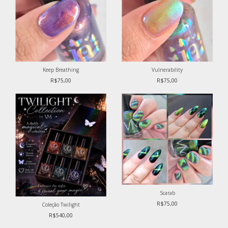
Keep Breathing
Vulnerability
R$75,00
R$75,00
Scarab
R$75,00
Coleção Twilight
R$540,00