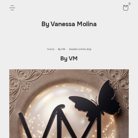
0
By Vanessa Molina
Início
.
By VM
.
breadcrumbs.dvp
By VM