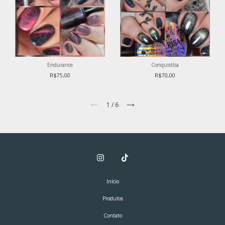
Endurance
ConquistIsa
R$75,00
R$70,00
1
/
6
Início
Produtos
Contato