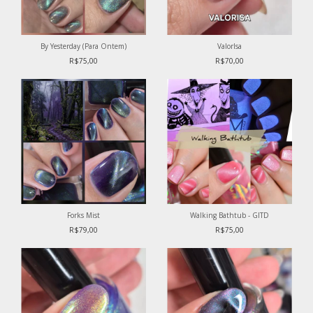
ValorIsa
By Yesterday (Para Ontem)
R$70,00
R$75,00
Forks Mist
Walking Bathtub - GITD
R$79,00
R$75,00